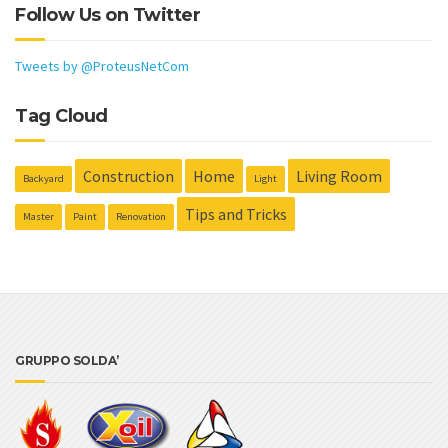
Follow Us on Twitter
Tweets by @ProteusNetCom
Tag Cloud
Construction
Home
Living Room
Backyard
Light
Tips and Tricks
Master
Paint
Renovation
GRUPPO SOLDA’