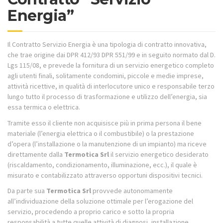
Energia”
Il Contratto Servizio Energia è una tipologia di contratto innovativa,
che trae origine dai DPR 412/93 DPR 551/99 e in seguito normato dal D.
Lgs 115/08, e prevede la fornitura di un servizio energetico completo
agli utenti finali, solitamente condomini, piccole e medie imprese,
attività ricettive, in qualità di interlocutore unico e responsabile terzo
lungo tutto il processo di trasformazione e utilizzo dell’energia, sia
essa termica o elettrica.
Tramite esso il cliente non acquisisce più in prima persona il bene
materiale (l’energia elettrica o il combustibile) o la prestazione
d’opera (l’installazione o la manutenzione di un impianto) ma riceve
direttamente dalla
Termotica Srl
il servizio energetico desiderato
(riscaldamento, condizionamento, illuminazione, ecc.), il quale è
misurato e contabilizzato attraverso opportuni dispositivi tecnici.
Da parte sua
Termotica Srl
provvede autonomamente
all’individuazione della soluzione ottimale per l’erogazione del
servizio, procedendo a proprio carico e sotto la propria
responsabilità a tutte quelle attività di diagnosi, installazione,