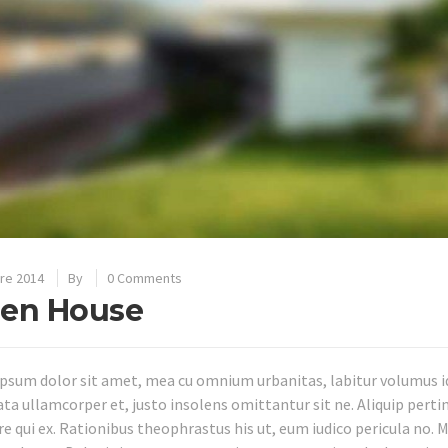
re 2014
By
0 Comments
een House
psum dolor sit amet, mea cu omnium urbanitas, labitur volumus id 
ata ullamcorper et, justo insolens omittantur sit ne. Aliquip perti
e qui ex. Rationibus theophrastus his ut, eum iudico pericula no. Me