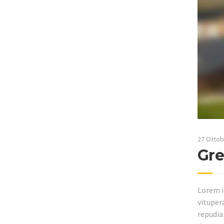
27 Ottob
Gr
Lorem i
vituper
repudiar