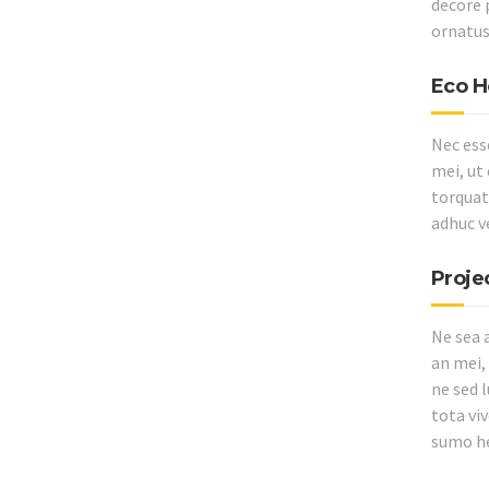
decore 
ornatus
Eco H
Nec ess
mei, ut
torquato
adhuc ve
Proje
Ne sea 
an mei, 
ne sed 
tota vi
sumo he