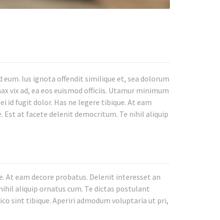
eum. Ius ignota offendit similique et, sea dolorum
nax vix ad, ea eos euismod officiis. Utamur minimum
i id fugit dolor. Has ne legere tibique. At eam
. Est at facete delenit democritum. Te nihil aliquip
e. At eam decore probatus. Delenit interesset an
nihil aliquip ornatus cum. Te dictas postulant
ico sint tibique. Aperiri admodum voluptaria ut pri,