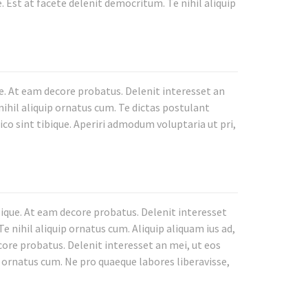
. Est at facete delenit democritum. Te nihil aliquip
e. At eam decore probatus. Delenit interesset an
nihil aliquip ornatus cum. Te dictas postulant
ico sint tibique. Aperiri admodum voluptaria ut pri,
bique. At eam decore probatus. Delenit interesset
e nihil aliquip ornatus cum. Aliquip aliquam ius ad,
core probatus. Delenit interesset an mei, ut eos
p ornatus cum. Ne pro quaeque labores liberavisse,