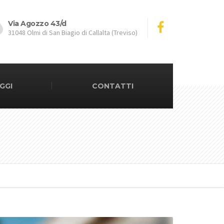
Via Agozzo 43/d
31048 Olmi di San Biagio di Callalta (Treviso)
GGI
CONTATTI