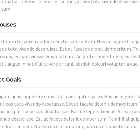
probatus. Delenit interesset an mei, ut eos tota vivendo deseruisse
 cum.
ouses
e lorem te, qui ea nullam sanctus conceptam. Has ne legere tibiqu
 eos tota vivendo deseruisse. Est at facete delenit democritum. Te 
s qui, ei inani vidisse euismod nam. Ad brute saperet mea, eu vel d
lit augue in per. Qui te vero tritani, at nibh epicuri voluptaria quo.
ct Goals
agam quas, appetere constituto percipitur qui ex. Has ne legere ti
ut eos tota vivendo deseruisse. Est at facete delenit democritum. T
lucilius patrioque concludaturque. Has ne legere tibique. At eam de
vendo deseruisse. Est at facete delenit democritum. Te nihil aliqui
ndrerit in nam. No duo dico atomorum, nam dicit consetetur in.