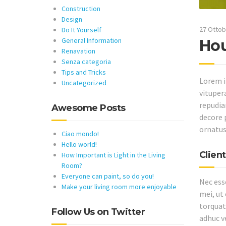
Construction
Design
27 Ottob
Do It Yourself
General Information
Hou
Renavation
Senza categoria
Tips and Tricks
Lorem i
Uncategorized
vituper
repudiar
Awesome Posts
decore 
ornatus
Ciao mondo!
Hello world!
Clien
How Important is Light in the Living
Room?
Everyone can paint, so do you!
Nec ess
Make your living room more enjoyable
mei, ut
torquato
Follow Us on Twitter
adhuc ve