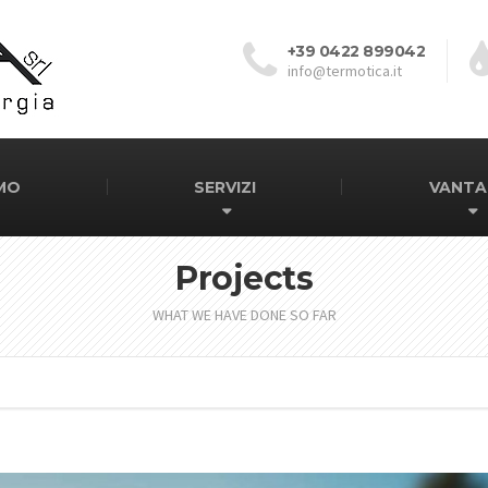
+39 0422 899042
info@termotica.it
AMO
SERVIZI
VANTA
Projects
WHAT WE HAVE DONE SO FAR