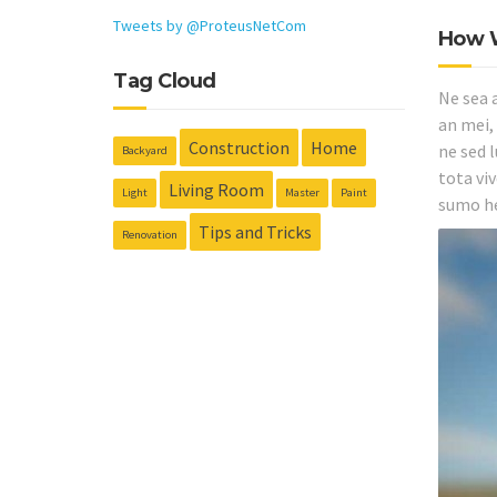
Tweets by @ProteusNetCom
How W
Tag Cloud
Ne sea 
an mei, 
Construction
Home
ne sed 
Backyard
tota vi
Living Room
Light
Master
Paint
sumo he
Tips and Tricks
Renovation