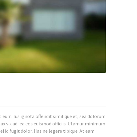
eum. Ius ignota offendit similique et, sea dolorum
nax vix ad, ea eos euismod officiis. Utamur minimum
i id fugit dolor. Has ne legere tibique. At eam