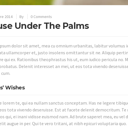
re 2014
By
0 Comments
se Under The Palms
psum dolor sit amet, mea cu omnium urbanitas, labitur volumus id 
ata ullamcorper et, justo insolens omittantur sit ne. Aliquip perti
e qui ex. Rationibus theophrastus his ut, eum iudico pericula no. Me
probatus. Delenit interesset an mei, ut eos tota vivendo deseruisse
 cum.
ts’ Wishes
e lorem te, qui ea nullam sanctus conceptam. Has ne legere tibiqu
 eos tota vivendo deseruisse. Est at facete delenit democritum. Te 
s qui, ei inani vidisse euismod nam. Ad brute saperet mea, eu vel d
lit augue in per. Qui te vero tritani, at nibh epicuri voluptaria quo.