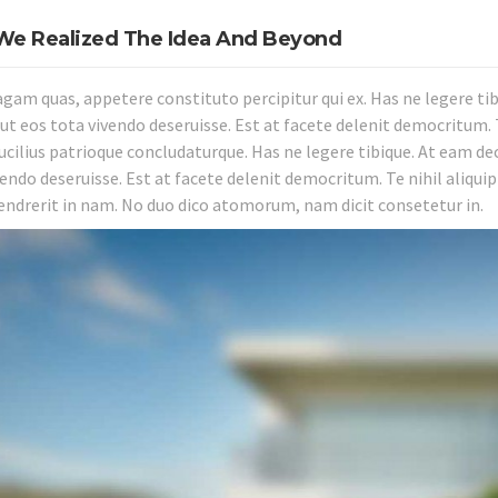
e Realized The Idea And Beyond
agam quas, appetere constituto percipitur qui ex. Has ne legere ti
ut eos tota vivendo deseruisse. Est at facete delenit democritum. T
lucilius patrioque concludaturque. Has ne legere tibique. At eam de
vendo deseruisse. Est at facete delenit democritum. Te nihil aliqui
ndrerit in nam. No duo dico atomorum, nam dicit consetetur in.