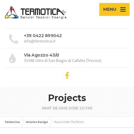
MENU
+39 0422 899042
info@termotica.it
Via Agozzo 43/d
31048 Olmi di San Biagio di Callalta (Treviso)
Projects
WHAT WE HAVE DONE SO FAR
Termotica
Interior Design
House Under The Palms