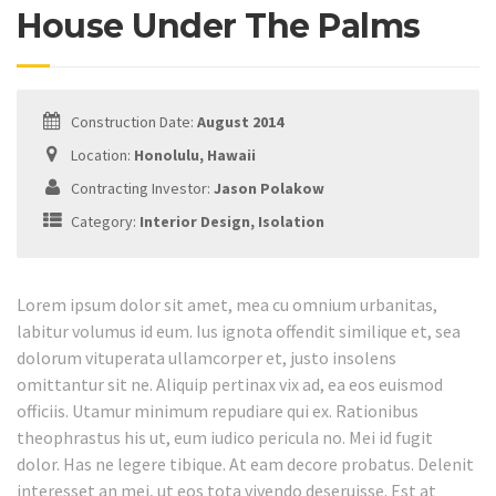
House Under The Palms
Construction Date:
August 2014
Location:
Honolulu, Hawaii
Contracting Investor:
Jason Polakow
Category:
Interior Design, Isolation
Lorem ipsum dolor sit amet, mea cu omnium urbanitas,
labitur volumus id eum. Ius ignota offendit similique et, sea
dolorum vituperata ullamcorper et, justo insolens
omittantur sit ne. Aliquip pertinax vix ad, ea eos euismod
officiis. Utamur minimum repudiare qui ex. Rationibus
theophrastus his ut, eum iudico pericula no. Mei id fugit
dolor. Has ne legere tibique. At eam decore probatus. Delenit
interesset an mei, ut eos tota vivendo deseruisse. Est at