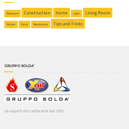
Construction
Home
Living Room
Backyard
Light
Tips and Tricks
Master
Paint
Renovation
GRUPPO SOLDA’
Gli esperti del carburante dal 1930