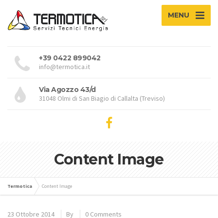
MENU
+39 0422 899042
info@termotica.it
Via Agozzo 43/d
31048 Olmi di San Biagio di Callalta (Treviso)
Content Image
Termotica
Content Image
23 Ottobre 2014
By
0 Comments