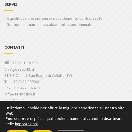
SERVIZI
- Riqualificazione sistemi di riscaldamento centralizzato
- Gestione impianti di riscaldamento condominiali.
CONTATTI
TERMOTICA SRL
Via Agozzo, 43/d
31048 Olmi di San Biagio di Callalta (TV)
Tel. +39 0422 899042
Fax +39 0422 892438
info@termotica.it
REA 301604
C.F./ P. IVA: 03827380266
Utilizziamo i cookie per offrirti la migliore esperienza sul nostro sito
Web.
Puoi scoprire di più su quali cookie stiamo utilizzando o disattivarli
nelle
impostazioni
.
2018 Termotica Srl – P.Iva 03827380266 | Powered by
Piuinternet
|