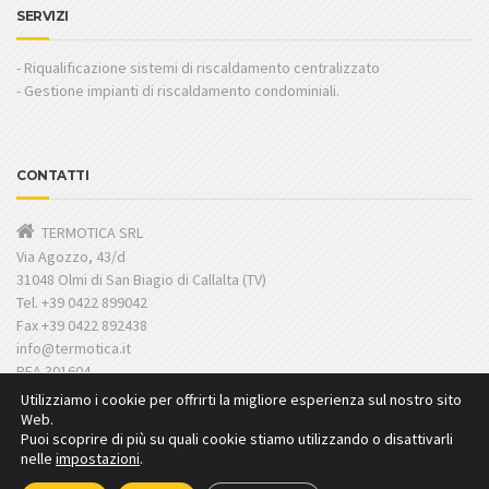
SERVIZI
- Riqualificazione sistemi di riscaldamento centralizzato
- Gestione impianti di riscaldamento condominiali.
CONTATTI
TERMOTICA SRL
Via Agozzo, 43/d
31048 Olmi di San Biagio di Callalta (TV)
Tel. +39 0422 899042
Fax +39 0422 892438
info@termotica.it
REA 301604
C.F./ P. IVA: 03827380266
Utilizziamo i cookie per offrirti la migliore esperienza sul nostro sito
Web.
Puoi scoprire di più su quali cookie stiamo utilizzando o disattivarli
nelle
impostazioni
.
2018 Termotica Srl – P.Iva 03827380266 | Powered by
Piuinternet
|