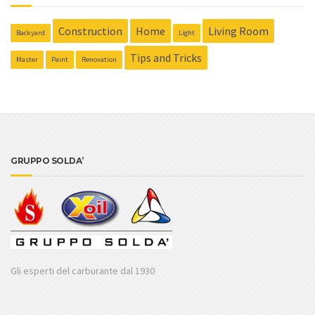
Construction
Home
Living Room
Backyard
Light
Tips and Tricks
Master
Paint
Renovation
GRUPPO SOLDA’
Gli esperti del carburante dal 1930