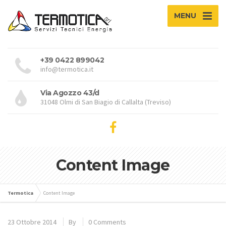
MENU
+39 0422 899042
info@termotica.it
Via Agozzo 43/d
31048 Olmi di San Biagio di Callalta (Treviso)
Content Image
Termotica
Content Image
23 Ottobre 2014
By
0 Comments