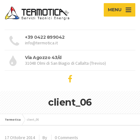
MENU
+39 0422 899042
info@termotica.it
Via Agozzo 43/d
31048 Olmi di San Biagio di Callalta (Treviso)
client_06
Termotica
client_06
17 Ottobre 2014
By
0 Comments