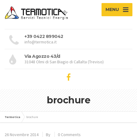
MENU
+39 0422 899042
info@termotica.it
Via Agozzo 43/d
31048 Olmi di San Biagio di Callalta (Treviso)
brochure
Termotica
brochure
26 Novembre 2014
By
0 Comments