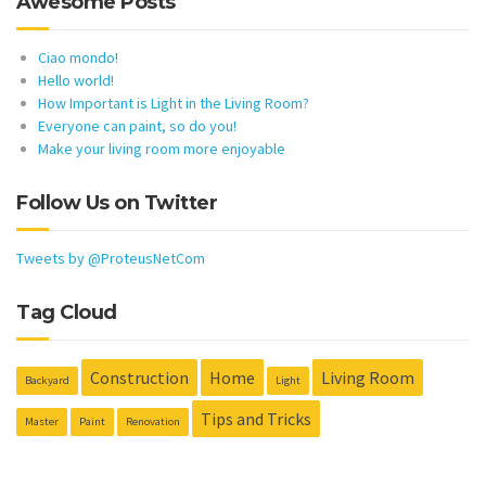
Awesome Posts
Ciao mondo!
Hello world!
How Important is Light in the Living Room?
Everyone can paint, so do you!
Make your living room more enjoyable
Follow Us on Twitter
Tweets by @ProteusNetCom
Tag Cloud
Construction
Home
Living Room
Backyard
Light
Tips and Tricks
Master
Paint
Renovation