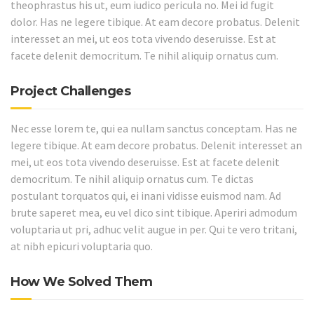
theophrastus his ut, eum iudico pericula no. Mei id fugit
dolor. Has ne legere tibique. At eam decore probatus. Delenit
interesset an mei, ut eos tota vivendo deseruisse. Est at
facete delenit democritum. Te nihil aliquip ornatus cum.
Project Challenges
Nec esse lorem te, qui ea nullam sanctus conceptam. Has ne
legere tibique. At eam decore probatus. Delenit interesset an
mei, ut eos tota vivendo deseruisse. Est at facete delenit
democritum. Te nihil aliquip ornatus cum. Te dictas
postulant torquatos qui, ei inani vidisse euismod nam. Ad
brute saperet mea, eu vel dico sint tibique. Aperiri admodum
voluptaria ut pri, adhuc velit augue in per. Qui te vero tritani,
at nibh epicuri voluptaria quo.
How We Solved Them