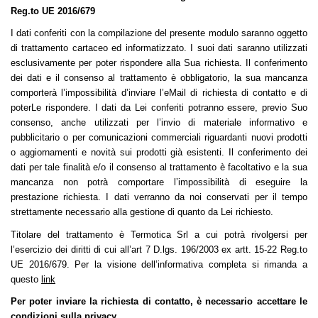
Reg.to UE 2016/679
I dati conferiti con la compilazione del presente modulo saranno oggetto
di trattamento cartaceo ed informatizzato. I suoi dati saranno utilizzati
esclusivamente per poter rispondere alla Sua richiesta. Il conferimento
dei dati e il consenso al trattamento è obbligatorio, la sua mancanza
comporterà l’impossibilità d’inviare l’eMail di richiesta di contatto e di
poterLe rispondere. I dati da Lei conferiti potranno essere, previo Suo
consenso, anche utilizzati per l’invio di materiale informativo e
pubblicitario o per comunicazioni commerciali riguardanti nuovi prodotti
o aggiornamenti e novità sui prodotti già esistenti. Il conferimento dei
dati per tale finalità e/o il consenso al trattamento è facoltativo e la sua
mancanza non potrà comportare l’impossibilità di eseguire la
prestazione richiesta. I dati verranno da noi conservati per il tempo
strettamente necessario alla gestione di quanto da Lei richiesto.
Titolare del trattamento è Termotica Srl a cui potrà rivolgersi per
l’esercizio dei diritti di cui all’art 7 D.lgs. 196/2003
ex artt. 15-22 Reg.to
UE 2016/679. Per la visione dell’informativa completa si rimanda a
questo
link
Per poter inviare la richiesta di contatto, è necessario accettare le
condizioni sulla privacy