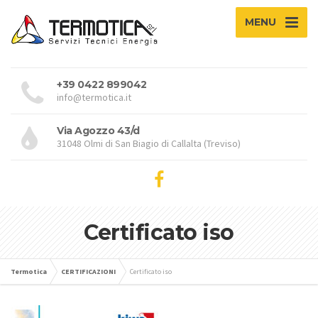
MENU
+39 0422 899042
info@termotica.it
Via Agozzo 43/d
31048 Olmi di San Biagio di Callalta (Treviso)
Certificato iso
Termotica
CERTIFICAZIONI
Certificato iso